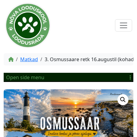
Matkad
3. Osmussaare retk 16.augustil (kohad tä
Open side menu