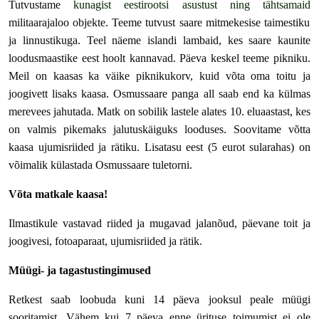
Tutvustame
kunagist eestirootsi asustust ning tähtsamaid
militaarajaloo objekte. Teeme tutvust saare mitmekesise taimestiku
ja linnustikuga. Teel näeme islandi lambaid, kes saare kaunite
loodusmaastike eest hoolt kannavad. Päeva keskel teeme pikniku.
Meil on kaasas ka väike piknikukorv, kuid võta oma toitu ja
joogivett lisaks kaasa. Osmussaare panga all saab end ka külmas
merevees jahutada.
Matk on sobilik lastele alates 10. eluaastast,
kes
on valmis pikemaks jalutuskäiguks looduses.
Soovitame võtta
kaasa ujumisriided ja rätiku. Lisatasu eest (5 eurot sularahas) on
võimalik külastada Osmussaare tuletorni.
Võta matkale kaasa!
Ilmastikule vastavad riided ja mugavad jalanõud, päevane
toit ja
joogivesi, fotoaparaat, ujumisriided ja rätik.
Müügi- ja tagastustingimused
Retkest saab loobuda kuni 14 päeva jooksul peale müügi
sooritamist. Vähem kui 7 päeva enne ürituse toimumist ei ole