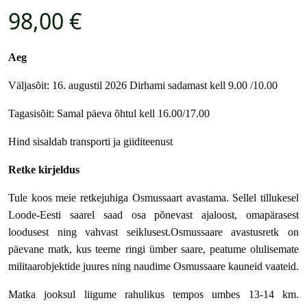
98,00
€
Aeg
Väljasõit: 16. augustil 2026 Dirhami
sadamast kell 9.00 /10.00
Tagasi
sõit
: Samal päeva õhtul
kell 16.00/17.00
Hind sisaldab transporti
ja
giiditeenust
Retke kirjeldus
Tule
koos
meie retkejuhiga
Osmussaart
avastama. Sellel tillukesel
Loode-Eesti saarel saad osa põnevast ajaloost, omapärasest
loodusest ning vahvast seiklusest.
Osmussaare avastusretk on
päevane
matk
, kus teeme ringi ümber saare, peatume
olulisemate
militaarobjektide juures ning naudime Osmussaare kauneid vaateid.
Matka jooksul liigume rahulikus tempos umbes 13-14 km.