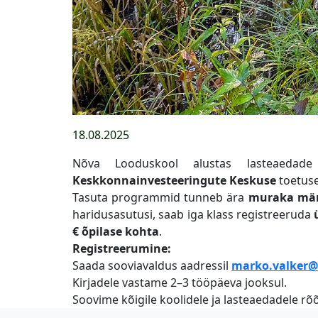
18.08.2025
Nõva Looduskool alustas lasteaedade 
Keskkonnainvesteeringute Keskuse
toetuse
Tasuta programmid tunneb ära
muraka mär
haridusasutusi, saab iga klass registreeruda
€ õpilase kohta
.
Registreerumine:
Saada sooviavaldus aadressil
marko.valker
Kirjadele vastame 2–3 tööpäeva jooksul.
Soovime kõigile koolidele ja lasteaedadele r