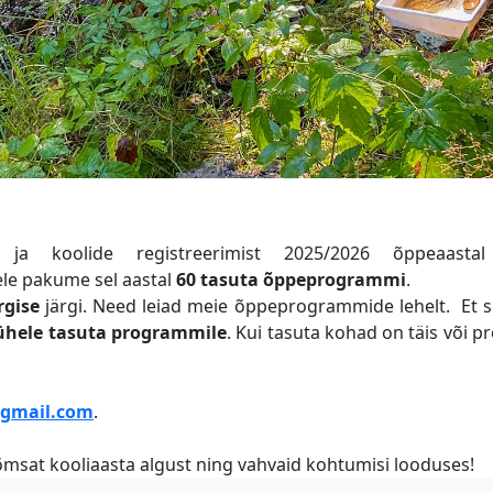
ja koolide registreerimist 2025/2026 õppeaasta
le pakume sel aastal
60 tasuta õppeprogrammi
.
gise
järgi. Need leiad meie õppeprogrammide lehelt. Et se
ühele tasuta programmile
. Kui tasuta kohad on täis või
@gmail.com
.
õõmsat kooliaasta algust ning vahvaid kohtumisi looduses!