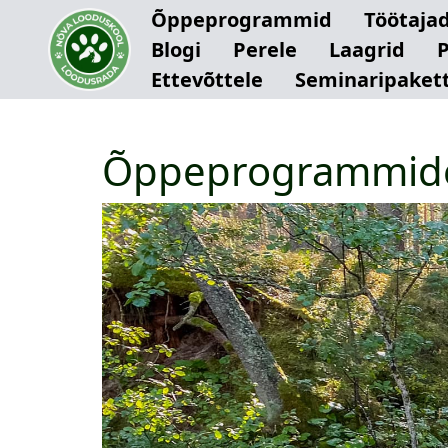
Õppeprogrammid
Töötaja
Blogi
Perele
Laagrid
Ettevõttele
Seminaripaket
Õppeprogrammidel